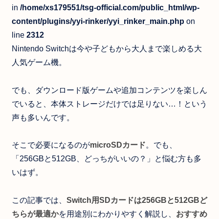
in
/home/xs179551/tsg-official.com/public_html/wp-
content/plugins/yyi-rinker/yyi_rinker_main.php
on
line
2312
Nintendo Switchは今や子どもから大人まで楽しめる大
人気ゲーム機。
でも、ダウンロード版ゲームや追加コンテンツを楽しん
でいると、本体ストレージだけでは足りない…！という
声も多いんです。
そこで必要になるのが
microSDカード
。でも、
「256GBと512GB、どっちがいいの？」と悩む方も多
いはず。
この記事では、
Switch用SDカードは256GBと512GBど
ちらが最適か
を用途別にわかりやすく解説し、
おすすめ