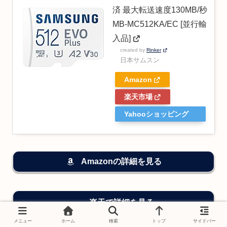
済 最大転送速度130MB/秒
MB-MC512KA/EC [並行輸
入品]
created by
Rinker
日本サムスン
Amazon
楽天市場
Yahooショッピング
Amazonの詳細を見る
楽天で詳細を見る
メニュー
ホーム
検索
トップ
サイドバー