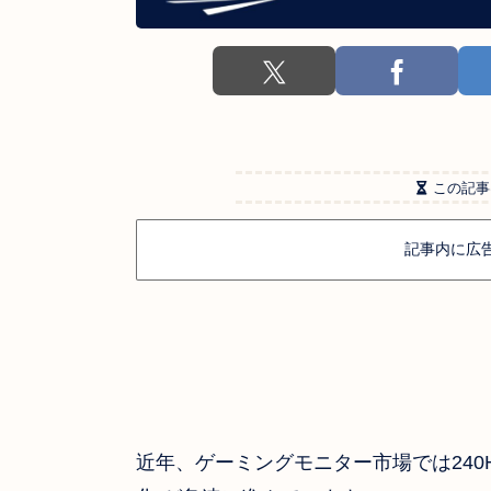
この記事
記事内に広
近年、ゲーミングモニター市場では240H