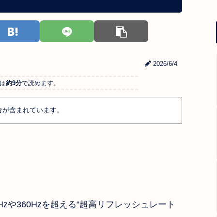
2026/6/4
は
約9分
で読めます。
告が含まれています。
zや360Hzを超える“超高リフレッシュレート