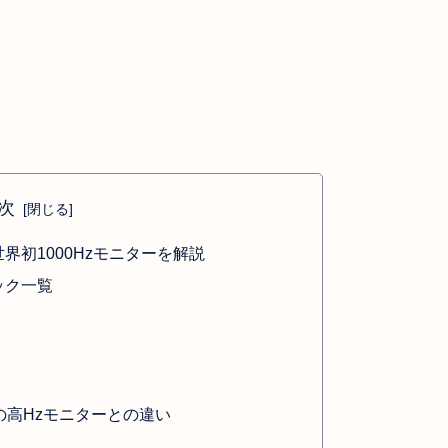
次
とは？世界初1000Hzモニターを解説
スペック一覧
？
常の高Hzモニターとの違い