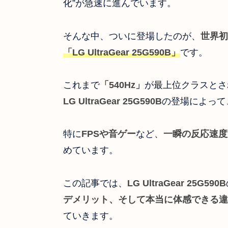
化”が急速に進んでいます。
そんな中、ついに登場したのが、
世界初
「LG UltraGear 25G590B」
です。
これまで
「540Hz」
が最上位クラスとさ
LG UltraGear 25G590B
の登場によって
特に
FPSや音ゲー
など、
一瞬の反応速度
めています。
この記事では、
LG UltraGear 25G590B
デメリット、そして本当に体感できる違
ていきます。