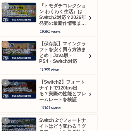
『トモダチコレクショ
ン わくわく生活』は
Switch2対応？2026年
発売の最新作情報まと
め
19391 views
【保存版】マインクラ
フトを安く買う方法ま
とめ｜Java版・
PS4・Switch対応
11088 views
【Switch2】フォート
ナイトで120fps出
る？実際の性能とフレ
ームレートを検証
10363 views
Switch 2でフォートナ
イトはどう変わる？グ