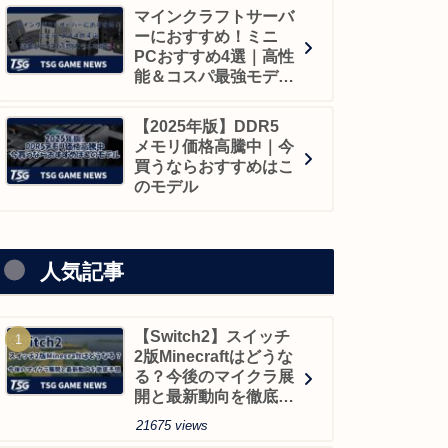
マインクラフトサーバ
ーにおすすめ！ミニ
PCおすすめ4選｜高性
能＆コスパ最強モデル
を厳選！
【2025年版】DDR5
メモリ価格高騰中｜今
買うならおすすめはこ
のモデル
人気記事
【Switch2】スイッチ
2版Minecraftはどうな
る？今後のマイクラ展
開と最新動向を徹底予
想
21675 views