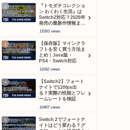
『トモダチコレクショ
ン わくわく生活』は
Switch2対応？2026年
発売の最新作情報まと
め
19393 views
【保存版】マインクラ
フトを安く買う方法ま
とめ｜Java版・
PS4・Switch対応
11092 views
【Switch2】フォート
ナイトで120fps出
る？実際の性能とフレ
ームレートを検証
10407 views
Switch 2でフォートナ
イトはどう変わる？グ