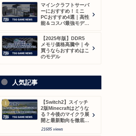
マインクラフトサーバ
ーにおすすめ！ミニ
PCおすすめ4選｜高性
能＆コスパ最強モデル
を厳選！
【2025年版】DDR5
メモリ価格高騰中｜今
買うならおすすめはこ
のモデル
人気記事
【Switch2】スイッチ
2版Minecraftはどうな
る？今後のマイクラ展
開と最新動向を徹底予
想
21685 views