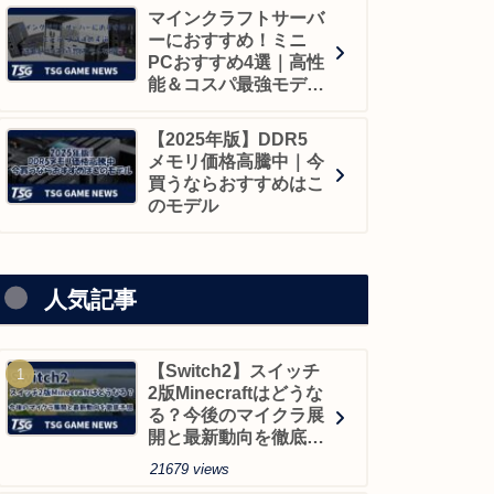
マインクラフトサーバ
ーにおすすめ！ミニ
PCおすすめ4選｜高性
能＆コスパ最強モデル
を厳選！
【2025年版】DDR5
メモリ価格高騰中｜今
買うならおすすめはこ
のモデル
人気記事
【Switch2】スイッチ
2版Minecraftはどうな
る？今後のマイクラ展
開と最新動向を徹底予
想
21679 views