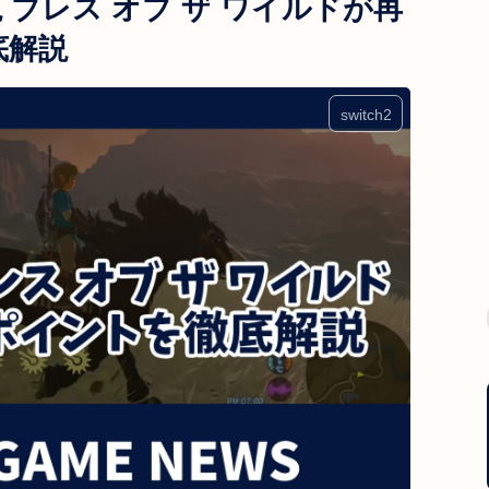
説 ブレス オブ ザ ワイルドが再
底解説
switch2