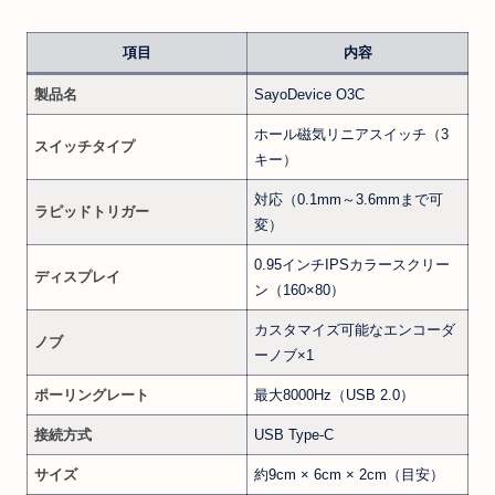
項目
内容
製品名
SayoDevice O3C
ホール磁気リニアスイッチ（3
スイッチタイプ
キー）
対応（0.1mm～3.6mmまで可
ラピッドトリガー
変）
0.95インチIPSカラースクリー
ディスプレイ
ン（160×80）
カスタマイズ可能なエンコーダ
ノブ
ーノブ×1
ポーリングレート
最大8000Hz（USB 2.0）
接続方式
USB Type-C
サイズ
約9cm × 6cm × 2cm（目安）