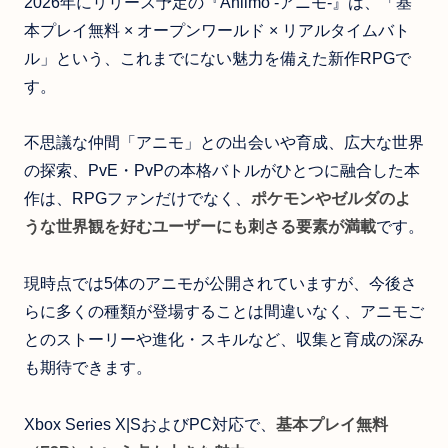
2026年にリリース予定の『Aniimo -アニモ-』は、「基
本プレイ無料 × オープンワールド × リアルタイムバト
ル」という、これまでにない魅力を備えた新作RPGで
す。
不思議な仲間「アニモ」との出会いや育成、広大な世界
の探索、PvE・PvPの本格バトルがひとつに融合した本
作は、RPGファンだけでなく、
ポケモンやゼルダのよ
うな世界観を好むユーザーにも刺さる要素が満載
です。
現時点では5体のアニモが公開されていますが、今後さ
らに多くの種類が登場することは間違いなく、アニモご
とのストーリーや進化・スキルなど、収集と育成の深み
も期待できます。
Xbox Series X|SおよびPC対応で、
基本プレイ無料