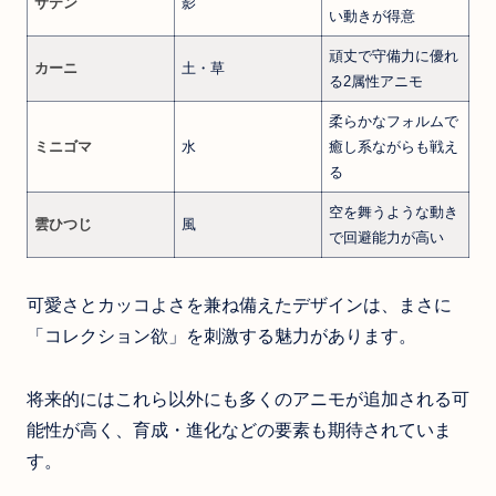
サテン
影
い動きが得意
頑丈で守備力に優れ
カーニ
土・草
る2属性アニモ
柔らかなフォルムで
ミニゴマ
水
癒し系ながらも戦え
る
空を舞うような動き
雲ひつじ
風
で回避能力が高い
可愛さとカッコよさを兼ね備えたデザインは、まさに
「コレクション欲」を刺激する魅力があります。
将来的にはこれら以外にも多くのアニモが追加される可
能性が高く、育成・進化などの要素も期待されていま
す。