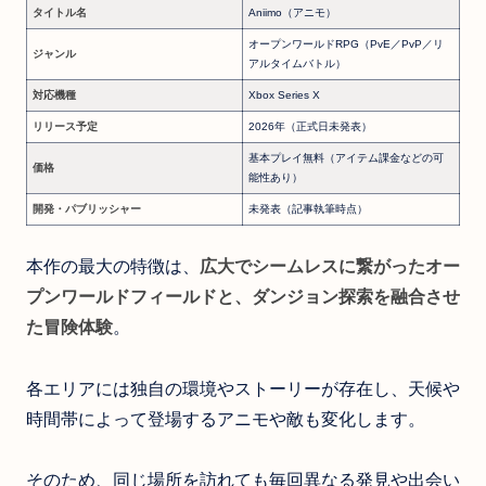
タイトル名
Aniimo（アニモ）
オープンワールドRPG（PvE／PvP／リ
ジャンル
アルタイムバトル）
対応機種
Xbox Series X
リリース予定
2026年（正式日未発表）
基本プレイ無料（アイテム課金などの可
価格
能性あり）
開発・パブリッシャー
未発表（記事執筆時点）
本作の最大の特徴は、
広大でシームレスに繋がったオー
プンワールドフィールドと、ダンジョン探索を融合させ
た冒険体験
。
各エリアには独自の環境やストーリーが存在し、天候や
時間帯によって登場するアニモや敵も変化します。
そのため、同じ場所を訪れても毎回異なる発見や出会い