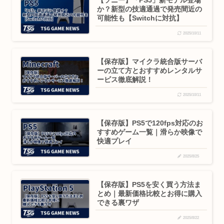
【ソニー】「PS5」新モデル登場
か？新型の技適通過で発売間近の
可能性も【Switchに対抗】
2025/10/11
【保存版】マイクラ統合版サーバ
ーの立て方とおすすめレンタルサ
ービス徹底解説！
2025/10/11
【保存版】PS5で120fps対応のお
すすめゲーム一覧｜滑らか映像で
快適プレイ
2025/8/25
【保存版】PS5を安く買う方法ま
とめ｜最新価格比較とお得に購入
できる裏ワザ
2025/8/22