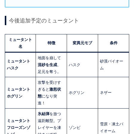
今後追加予定のミュータント
ミュータント
特徴
変異元モブ
条件
名
地面を崩して
ミュータント
砂漠バイオー
流砂を生成
、
ハスク
ハスク
ム
足元を奪う。
攻撃を受けす
ミュータント
ぎると
激怒状
ホグリン
ネザー
ホグリン
態
になり突
進！
氷結弾
を放つ
ミュータント
遠距離型。プ
雪原・凍土バ
フローズンゾ
レイヤーを凍
ゾンビ
イオーム