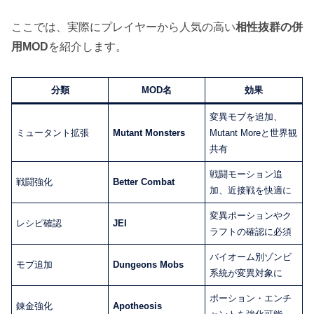
ここでは、実際にプレイヤーから人気の高い
相性抜群の併
用MOD
を紹介します。
分類
MOD名
効果
変異モブを追加、
ミュータント拡張
Mutant Monsters
Mutant Moreと世界観
共有
戦闘モーション追
戦闘強化
Better Combat
加、近接戦を快適に
変異ポーションやク
レシピ確認
JEI
ラフトの確認に必須
バイオーム別ゾンビ
モブ追加
Dungeons Mobs
系統が変異対象に
ポーション・エンチ
錬金強化
Apotheosis