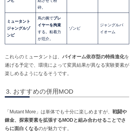
ンビ
結させて粉
砕。
蔦の腕で
プレ
ミュータント
イヤーを拘束
ジャングルバ
ジャングルゾ
ゾンビ
する。粘着力
イオーム
ンビ
が厄介。
これらのミュータントは、
バイオーム依存型の特殊進化
を
遂げる予定で、環境によって変異結果が異なる実験要素が
楽しめるようになるそうです。
おすすめの併用MOD
「Mutant More」は単体でも十分に楽しめますが、
戦闘や
錬金、探索要素を拡張するMODと組み合わせることでさ
らに面白くなる
のが魅力です。